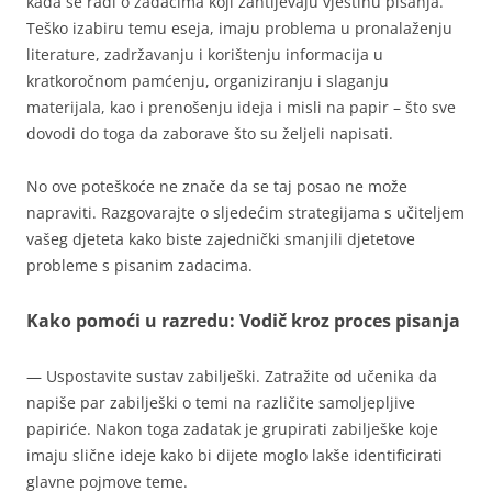
kada se radi o zadacima koji zahtijevaju vještinu pisanja.
Teško izabiru temu eseja, imaju problema u pronalaženju
literature, zadržavanju i korištenju informacija u
kratkoročnom pamćenju, organiziranju i slaganju
materijala, kao i prenošenju ideja i misli na papir – što sve
dovodi do toga da zaborave što su željeli napisati.
No ove poteškoće ne znače da se taj posao ne može
napraviti. Razgovarajte o sljedećim strategijama s učiteljem
vašeg djeteta kako biste zajednički smanjili djetetove
probleme s pisanim zadacima.
Kako pomoći u razredu: Vodič kroz proces pisanja
— Uspostavite sustav zabilješki. Zatražite od učenika da
napiše par zabilješki o temi na različite samoljepljive
papiriće. Nakon toga zadatak je grupirati zabilješke koje
imaju slične ideje kako bi dijete moglo lakše identificirati
glavne pojmove teme.