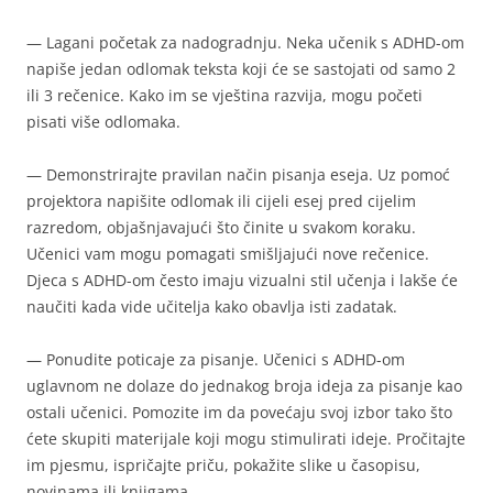
— Lagani početak za nadogradnju. Neka učenik s ADHD-om
napiše jedan odlomak teksta koji će se sastojati od samo 2
ili 3 rečenice. Kako im se vještina razvija, mogu početi
pisati više odlomaka.
— Demonstrirajte pravilan način pisanja eseja. Uz pomoć
projektora napišite odlomak ili cijeli esej pred cijelim
razredom, objašnjavajući što činite u svakom koraku.
Učenici vam mogu pomagati smišljajući nove rečenice.
Djeca s ADHD-om često imaju vizualni stil učenja i lakše će
naučiti kada vide učitelja kako obavlja isti zadatak.
— Ponudite poticaje za pisanje. Učenici s ADHD-om
uglavnom ne dolaze do jednakog broja ideja za pisanje kao
ostali učenici. Pomozite im da povećaju svoj izbor tako što
ćete skupiti materijale koji mogu stimulirati ideje. Pročitajte
im pjesmu, ispričajte priču, pokažite slike u časopisu,
novinama ili knjigama.