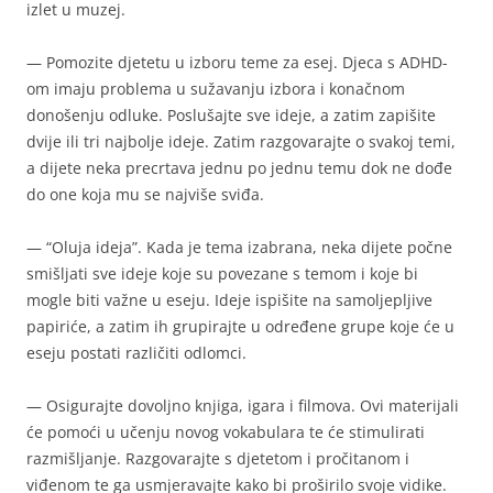
izlet u muzej.
— Pomozite djetetu u izboru teme za esej. Djeca s ADHD-
om imaju problema u sužavanju izbora i konačnom
donošenju odluke. Poslušajte sve ideje, a zatim zapišite
dvije ili tri najbolje ideje. Zatim razgovarajte o svakoj temi,
a dijete neka precrtava jednu po jednu temu dok ne dođe
do one koja mu se najviše sviđa.
— “Oluja ideja”. Kada je tema izabrana, neka dijete počne
smišljati sve ideje koje su povezane s temom i koje bi
mogle biti važne u eseju. Ideje ispišite na samoljepljive
papiriće, a zatim ih grupirajte u određene grupe koje će u
eseju postati različiti odlomci.
— Osigurajte dovoljno knjiga, igara i filmova. Ovi materijali
će pomoći u učenju novog vokabulara te će stimulirati
razmišljanje. Razgovarajte s djetetom i pročitanom i
viđenom te ga usmjeravajte kako bi proširilo svoje vidike.