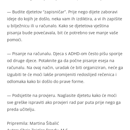
— Budite djetetov “zapisničar”. Prije nego dijete zaboravi
ideje do kojih je došlo, neka vam ih izdiktira, a vi ih zapišite
u bilježnicu ili u računalo. Kako se djetetova vještina
pisanja bude povećavala, bit će potrebno sve manje vaše
pomoći.
— Pisanje na računalu. Djeca s ADHD-om često pišu sporije
od druge djece. Potaknite ga da počne pisanje eseja na
računalu. Na ovaj način, uradak će biti organiziran, neće ga
izgubiti te će moći lakše promijeniti redoslijed rečenica i
odlomaka kako bi došlo do prave forme.
— Podsjetite na provjeru. Naglasite djetetu kako će moći
sve greške ispraviti ako provjeri rad par puta prije nego ga
preda učitelju.
Pripremila: Martina Šibalić