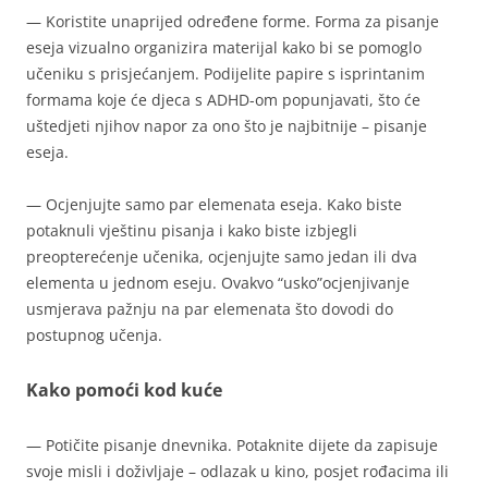
— Koristite unaprijed određene forme. Forma za pisanje
eseja vizualno organizira materijal kako bi se pomoglo
učeniku s prisjećanjem. Podijelite papire s isprintanim
formama koje će djeca s ADHD-om popunjavati, što će
uštedjeti njihov napor za ono što je najbitnije – pisanje
eseja.
— Ocjenjujte samo par elemenata eseja. Kako biste
potaknuli vještinu pisanja i kako biste izbjegli
preopterećenje učenika, ocjenjujte samo jedan ili dva
elementa u jednom eseju. Ovakvo “usko”ocjenjivanje
usmjerava pažnju na par elemenata što dovodi do
postupnog učenja.
Kako pomoći kod kuće
— Potičite pisanje dnevnika. Potaknite dijete da zapisuje
svoje misli i doživljaje – odlazak u kino, posjet rođacima ili