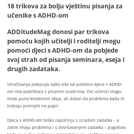
18 trikova za bolju vještinu pisanja za
učenike s ADHD-om
ADDitudeMag donosi par trikova
pomoću kojih učitelji i roditelji mogu
pomoći djeci s ADHD-om da pobjede
svoj strah od pisanja seminara, eseja i
drugih zadataka.
Istraživanja pokazuju kako više od polovice djece s ADHD-
om ima poteškoća s pisanim uradcima. Ovi učenici mogu
imati puno kreativnih ideja, ali dolazi do problema kada ih
trebaju prenijeti na papir.
Djeca s ADHD-om teško započinju s izradom zadatka – a
zatim imaju problema i s dovršavanjem zadatka – pogotovo