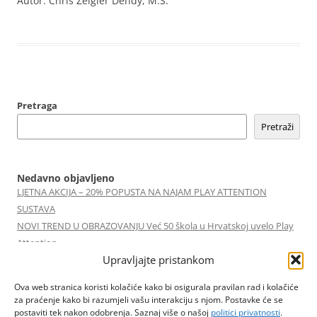
Autor: Chris Zeigler Dendy, M.S.
Pretraga
Pretraži
Nedavno objavljeno
LJETNA AKCIJA – 20% POPUSTA NA NAJAM PLAY ATTENTION
SUSTAVA
NOVI TREND U OBRAZOVANJU Već 50 škola u Hrvatskoj uvelo Play
Attention
Upravljajte pristankom
Play Attention Online Edukacija 05/05/2026
Play Attention Online Edukacija 18/02/2026
Ova web stranica koristi kolačiće kako bi osigurala pravilan rad i kolačiće
Izazovi koji mijenjaju škole | Marko Ferek | TEDxNKPPBjelovar
za praćenje kako bi razumjeli vašu interakciju s njom. Postavke će se
postaviti tek nakon odobrenja. Saznaj više o našoj
politici privatnosti
.