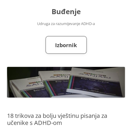
Skoči
do
Buđenje
sadržaja
Udruga za razumijevanje ADHD-a
Izbornik
18 trikova za bolju vještinu pisanja za
učenike s ADHD-om