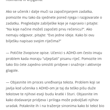
Ako se učenik i dalje muči sa započinjanjem zadatka,
pomozite mu tako da sjednete pored njega i razgovarate o
zadatku. Pregledajte zabilješke koje je napravio i pitajte:
“Na koje načine možeš započeti prvu rečenicu?”. Ako
nemaju odgovor, pitajte: “Evo jedne ideje. Kako bi ovu
bilješku napisao svojim riječima?”
— Potičite živopisne opise. Učenici s ADHD-om često imaju
problem kada moraju “uljepšati” pisanu riječ. Pomozite im
tako što ćete zajedno smisliti pridjeve i snažnije i aktivnije
glagole.
— Objasnite im proces uređivanja teksta. Problem koji se
javlja kod učenika s ADHD-om je taj da teško pišu duže
tekstove te njihovi eseji budu kratki i šturi. Objasnite im
kako dodavanje pridjeva i priloga može poboljšati njihov
uradak. Potaknite ih i na traženje sinonima kako bi tekst bio