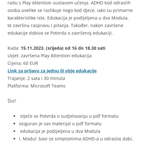
radu s Play Attention sustavom učenja. ADHD kod odraslih
osoba uvelike se razlikuje nego kod djece, iako su primarne
karakteristike iste. Edukacija je podijeljena u dva Modula,
te završnu raspravu i pitanja. Također, nakon završene
edukacije dobiva se Potvrda o završenoj edukaciji.
Kada:
15.11.2023. (srijeda) od 16 do 18.30 sati
Uvjet: završena Play Attention edukacija
Cijena: 60 EUR
Link za prijavu za jednu ili obje edukacije
Trajanje: 2 sata i 30 minuta
Platforma: Microsoft Teams
Što?
stječe se Potvrda o sudjelovanju u pdf formatu
osiguran je sav materijal u pdf formatu
edukacija je podijeljena u dva Modula
I. Modul
:
bavi se simptomima ADHD-a u odrasloj dobi,