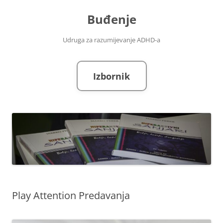
Skoči
do
Buđenje
sadržaja
Udruga za razumijevanje ADHD-a
Izbornik
Play Attention Predavanja