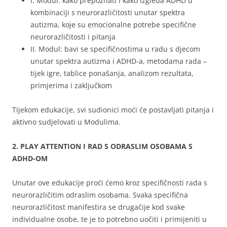
I. Modul
:
kako prepoznati i kako izgleda ADHD u
kombinaciji s neurorazličitosti unutar spektra
autizma, koje su emocionalne potrebe specifične
neurorazličitosti i pitanja
II. Modul:
bavi se specifičnostima u radu s djecom
unutar spektra autizma i ADHD-a, metodama rada –
tijek igre, tablice ponašanja, analizom rezultata,
primjerima i zaključkom
Tijekom edukacije, svi sudionici moći će postavljati pitanja i
aktivno sudjelovati u Modulima.
2. PLAY ATTENTION I RAD S ODRASLIM OSOBAMA S
ADHD-OM
Unutar ove edukacije proći ćemo kroz specifičnosti rada s
neurorazličitim odraslim osobama. Svaka specifična
neurorazličitost manifestira se drugačije kod svake
individualne osobe, te je to potrebno uočiti i primijeniti u