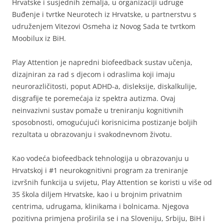
Hrvatske i susjednih zemalja, u organizaciji udruge
Buđenje i tvrtke Neurotech iz Hrvatske, u partnerstvu s
udruženjem Vitezovi Osmeha iz Novog Sada te tvrtkom
Moobilux iz BiH.
Play Attention je napredni biofeedback sustav učenja,
dizajniran za rad s djecom i odraslima koji imaju
neurorazličitosti, poput ADHD-a, disleksije, diskalkulije,
disgrafije te poremećaja iz spektra autizma. Ovaj
neinvazivni sustav pomaže u treniranju kognitivnih
sposobnosti, omogućujući korisnicima postizanje boljih
rezultata u obrazovanju i svakodnevnom životu.
Kao vodeća biofeedback tehnologija u obrazovanju u
Hrvatskoj i #1 neurokognitivni program za treniranje
izvršnih funkcija u svijetu, Play Attention se koristi u više od
35 škola diljem Hrvatske, kao i u brojnim privatnim
centrima, udrugama, klinikama i bolnicama. Njegova
pozitivna primjena proširila se i na Sloveniju, Srbiju, BiH i