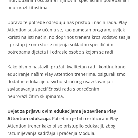
individualnim osobama i njihovim specifičnim potrebama i
neurorazličitostima.
Upravo te potrebe određuju naš pristup i način rada. Play
Attention sustav učenja se, kao pametan program, uvijek
koristi na isti način, no doprinos trenera kroz vodstvo sesija
i pristup je ono što se mijenja sukladno specifičnim
potrebama djeteta ili odrasle osobe s kojom se radi.
Kako bismo nastavili pružati kvalitetan rad i kontinuirano
educiranje našim Play Attention trenerima, osigurali smo
dodatne edukacije u svrhu stručnog usavršavanja i
savladavanja specifičnosti rada s određenim
neurorazličitim skupinama.
Uvjet za prijavu ovim edukacijama je završena Play
Attention edukacija.
Potrebno je biti certificirani Play
Attention trener kako bi se pristupilo edukaciji, zbog
razumijevanja sadržaja i praćenja Modula.