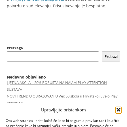
potvrdu o sudjelovanju. Prisustvovanje je besplatno.
Pretraga
Pretraži
Nedavno objavljeno
LJETNA AKCIJA – 20% POPUSTA NA NAJAM PLAY ATTENTION
SUSTAVA
NOVI TREND U OBRAZOVANJU Već 50 škola u Hrvatskoj uvelo Play
Attention
Upravljajte pristankom
Play Attention Online Edukacija 05/05/2026
Play Attention Online Edukacija 18/02/2026
Ova web stranica koristi kolačiće kako bi osigurala pravilan rad i kolačiće
Izazovi koji mijenjaju škole | Marko Ferek | TEDxNKPPBjelovar
za praćenje kako bi razumjeli vašu interakciju s njom. Postavke će se