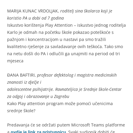
MARIJA KUNAC VRDOLJAK,
r
oditelj sina školarca koji je
koristio PA u dobi od 7 godina
Iskustvo korištenja Play Attention – iskustvo jednog roditelja
Karlo je odmah na početku škole pokazao poteškoće s
pažnjom i koncentracijom u nastavi pa smo tražili
kvalitetno rješenje za savladavanje ovih teškoća. Tako smo
na netu došli do PA i odlučili ga unajmiti na period od tri
mjeseca
ĐANA BAFTIRI,
profesor defektolog i magistra medicinskih
znanosti iz dječje i
adolescentne psihijatrije. Ravnateljica je Srednje škole-Centar
za odgoj i
obrazovanje u Zagrebu
Kako Play attention program može pomoći učenicima
srednje škole?
Predavanja će se održati putem Microsoft Teams platforme
a
ovdje je link za pristupnicu.
Svaki sudionik dobiti će