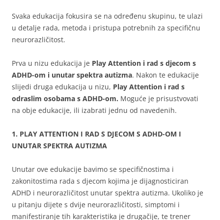
Svaka edukacija fokusira se na određenu skupinu, te ulazi
u detalje rada, metoda i pristupa potrebnih za specifičnu
neurorazličitost.
Prva u nizu edukacija je
Play Attention i rad s djecom s
ADHD-om i unutar spektra autizma
.
Nakon te edukacije
slijedi druga edukacija u nizu,
Play Attention i rad s
odraslim osobama s ADHD-om.
Moguće je prisustvovati
na obje edukacije, ili izabrati jednu od navedenih.
1. PLAY ATTENTION I RAD S DJECOM S ADHD-OM I
UNUTAR SPEKTRA AUTIZMA
Unutar ove edukacije bavimo se specifičnostima i
zakonitostima rada s djecom kojima je dijagnosticiran
ADHD i neurorazličitost unutar spektra autizma. Ukoliko je
u pitanju dijete s dvije neurorazličitosti, simptomi i
manifestiranje tih karakteristika je drugačije, te trener