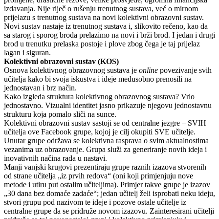
izdavanja. Nije riječ o rušenju trenutnog sustava, već o mirnom
prijelazu s trenutnog sustava na novi kolektivni obrazovni sustav.
Novi sustav nastaje iz trenutnog sustava i, slikovito rečeno, kao da
sa starog i sporog broda prelazimo na novi i brži brod. I jedan i drugi
brod u trenutku prelaska postoje i plove zbog čega je taj prijelaz
lagan i siguran.
Kolektivni obrazovni sustav (KOS)
Osnova kolektivnog obrazovnog sustava je
online
povezivanje svih
učitelja kako bi svoja iskustva i ideje međusobno prenosili na
jednostavan i brz način.
Kako izgleda struktura kolektivnog obrazovnog sustava? Vrlo
jednostavno. Vizualni identitet jasno prikazuje njegovu jednostavnu
strukturu koja pomalo sliči na sunce.
Kolektivni obrazovni sustav sastoji se od centralne jezgre – SVIH
učitelja ove Facebook grupe, kojoj je cilj okupiti SVE učitelje.
Unutar grupe održava se kolektivna rasprava o svim aktualnostima
vezanima uz obrazovanje. Grupa služi za generiranje novih ideja i
inovativnih načina rada u nastavi.
Manji vanjski krugovi prezentiraju grupe raznih izazova stvorenih
od strane učitelja „iz prvih redova“ (oni koji primjenjuju nove
metode i utiru put ostalim učiteljima). Primjer takve grupe je izazov
„30 dana bez domaće zadaće“; jedan učitelj želi isprobati neku ideju,
stvori grupu pod nazivom te ideje i pozove ostale učitelje iz
centralne grupe da se pridruže novom izazovu. Zainteresirani učitelji