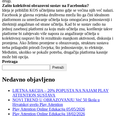
drugi.
Zašto kolektivni obrazovni sustav na Facebooku?
Ideja je približiti KOS učiteljima tamo gdje se većina njih već nalazi.
Facebook je glavna svjetska društvena mreža što ga čini idealnom
platformom za umrežavanje učitelja koja omogućava jednostavniji i
direktniji angažman od strane učitelja. Kad bi se sustav radio na
jednoj zasebnoj platformi za koju malo učitelja zna, korištenje takve
platforme bi zahtjevalo više napora za angažiranje učitelja u
kolektivnoj raspravi što bi rezultiralo manjkom aktivnosti, diskusija i
promjena. Ako želimo promjene u obrazovanju, strukturu sustava
treba prilagoditi prirodi čovjeka; što jednostavnije, to efektnije.
Međutim, ukoliko se pokaže potreba, drugačija platforma kasnije
može biti opcija.
Pretraga
Pretraži
Nedavno objavljeno
LJETNA AKCIJA – 20% POPUSTA NA NAJAM PLAY
ATTENTION SUSTAVA
NOVI TREND U OBRAZOVANJU Već 50 škola u
Hrvatskoj uvelo Play Attention
Play Attention Online Edukacija 05/05/2026
Play Attention Online Edukacija 18/02/2026