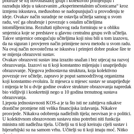
pridruže se toj novonastaloj grupi i kolektivno primjenjuju i
razrađuju ideju u takozvanim „eksperimentalnim učionicama“ kroz
izmjenu iskustava, međusobno se nadopunjujući u provođenju te
ideje. Ovakav način suradnje ne ostavlja učitelja samog u svom
radu, već ga ohrabruje i povezuje s ostalim učiteljima
istomišljenicima. Rezultati njihovog rada formiraju se u obliku
smjernica koje se predstave u glavnu centralnu grupu svih učitelja.
Takve smjernice omogućuju učiteljima koji nisu bili u tom izazovu,
da na siguran i provjeren način primijene novu metodu u svom radu.
Na ovaj način novostečena se iskustva i primjeri dobre prakse šire te
se mijenja obrazovni sustav.
Ovakav obrazovni sustav ima izrazito snažan i brz utjecaj na razvoj
obrazovanja. Izazovi su ti koji konstantno mijenjaju i unaprijeđuju
obrazovanje. Njegova jednostavna struktura, koja kolektivno
povezuje sve učitelje, zapravo je poput samoodrživog organizma
koji konstantno evoluira. Iz mjeseca u mjesec sustav se unaprijeđuje
i mijenja te bi u dvije godine ovakve strukture obrazovanja napredak
bio vidljiviji i konkretniji nego u 10 godina trenutnog sustava
obrazovanja.
Ljepota jednostavnosti KOS-a je ta što isti ne zahtijeva nikakve
drastične promjene niti velika financijska izdavanja. Nikakve
prosvjede. Nikakva odobrenja nadležnih tijela; neovisan je o politici.
U kolektivnom obrazovnom sustavu nisu potrebni niti funkcija
ministra niti nadležna tijela. Učitelji su ti koji kreiraju cijeli sustav i
hijerarhijski su na samom vrhu. Učitelji su ti koji imaju moć. Nitko