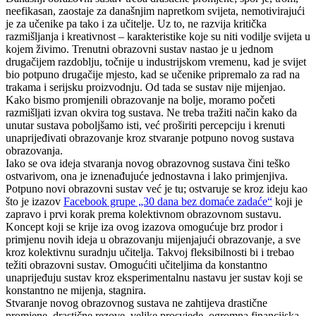
neefikasan, zaostaje za današnjim napretkom svijeta, nemotivirajući
je za učenike pa tako i za učitelje. Uz to, ne razvija kritička
razmišljanja i kreativnost – karakteristike koje su niti vodilje svijeta u
kojem živimo. Trenutni obrazovni sustav nastao je u jednom
drugačijem razdoblju, točnije u industrijskom vremenu, kad je svijet
bio potpuno drugačije mjesto, kad se učenike pripremalo za rad na
trakama i serijsku proizvodnju. Od tada se sustav nije mijenjao.
Kako bismo promjenili obrazovanje na bolje, moramo početi
razmišljati izvan okvira tog sustava. Ne treba tražiti način kako da
unutar sustava poboljšamo isti, već proširiti percepciju i krenuti
unaprijeđivati obrazovanje kroz stvaranje potpuno novog sustava
obrazovanja.
Iako se ova ideja stvaranja novog obrazovnog sustava čini teško
ostvarivom, ona je iznenađujuće jednostavna i lako primjenjiva.
Potpuno novi obrazovni sustav već je tu; ostvaruje se kroz ideju kao
što je izazov
Facebook grupe „30 dana bez domaće zadaće“
koji je
zapravo i prvi korak prema kolektivnom obrazovnom sustavu.
Koncept koji se krije iza ovog izazova omogućuje brz prodor i
primjenu novih ideja u obrazovanju mijenjajući obrazovanje, a sve
kroz kolektivnu suradnju učitelja. Takvoj fleksibilnosti bi i trebao
težiti obrazovni sustav. Omogućiti učiteljima da konstantno
unaprijeđuju sustav kroz eksperimentalnu nastavu jer sustav koji se
konstantno ne mijenja, stagnira.
Stvaranje novog obrazovnog sustava ne zahtijeva drastične
promjene, drastične rezove, velike prosvjede, ogromna financijska