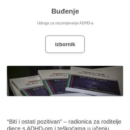
Skoči
do
Buđenje
sadržaja
Udruga za razumijevanje ADHD-a
Izbornik
“Biti i ostati pozitivan” – radionica za roditelje
djece s ADHD-om i teškoćama u učenju