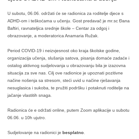
U subotu, 06.06. održati će se radionica za roditelje djece s
ADHD-om i teškoćama u učenju. Gost predavač je mr.sc Đana
Baftiri, ravnateljica srednje škole – Centar za odgoj i
obrazovanje, a moderatorica Anamaria Ružak.
Period COVID-19 i neizvjesnost oko kraja školske godine,
organizacija učenja, slušanja satova, pisanja domaće zadaće i
ostalog aktivnog sudjelovanja u obrazovanju bila je izazovna
situacija za sve nas. Cilj ove radionice je upoznati pozitivne
načine nošenja sa stresom, steći uvid u načine rješavanja
nesuglasica i sukoba, te pružiti podršku i potaknuti roditelje na
jačanje vlastitih snaga.
Radionica će e održati online, putem Zoom aplikacije u subotu
06.06. u 10h ujutro.
Sudjelovanje na radionici je
besplatno
.