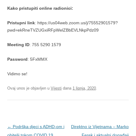
Kako pristupiti online radionici:
Pristupni link
: https://us04web.zoom.us/j/75552901579?
pwd=ekRneTVZUGxiRFpWelZBbEVLNkpPdz09
Meeting ID
: 755 5290 1579
Password
: 5FxMMX
Vidimo se!
Ovaj unos je objavljen u
Vijesti
dana
1 lipnja, 2020
.
Navigacija
←
Podrška djeci s ADHD-om i
Direktno iz Vijetnama – Marko
objava
obitelji tokom COVID 19
Ferek i aktualni događaji