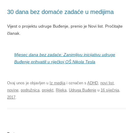
30 dana bez domaće zadaće u medijima
Vijest o projektu udruge Buđenje, prenio je Novi list. Pročitajte
članak.
Mjesec dana bez zadaće: Zanimljivu inicijativu udruge
Buđenje prihvatili u riječkoj OŠ Nikola Tesla
Ovaj unos je objavljen u
Iz medija
i označen s
ADHD
,
novi list
,
novine
,
podružnica
,
projekt
,
Rijeka
,
Udruga Buđenje
u
16 siječnja,
2017
.