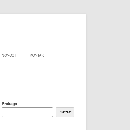
NOVOSTI
KONTAKT
MANI
GRUPA PODRŠKE ZA ODRASLE
POPIS NADOLAZEĆIH
PREDAVANJA
IZAZOV ŠKOLAMA – TRAVNJAKE U
ACIJA
Pretraga
VRTOVE!
Pretraži
AVANJA
KOLEKTIVNI OBRAZOVNI SUSTAV
IZAZOV UČITELJIMA – MEKANI