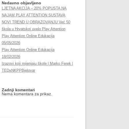
Nedavno objavljeno
KUTAK U 100 ŠKOLA!
LJETNA AKCIJA – 20% POPUSTA NA
NAJAM PLAY ATTENTION SUSTAVA
GRADIONICE – U ZAGREBU I
NOVI TREND U OBRAZOVANJU Već 50
RIJECI
škola u Hrvatskoj uvelo Play Attention
Play Attention Online Edukacija
30 DANA BEZ DOMAĆE ZADAĆE –
05/05/2026
REZULTATI
Play Attention Online Edukacija
30 DANA MEDITACIJE
18/02/2026
Izazovi koji mijenjaju škole | Marko Ferek |
EDUKACIJE/PROJEKTI
TEDxNKPPBjelovar
FIDGET SPINNERI U UDRUZI
BUĐENJE
Zadnji komentari
Nema komentara za prikaz.