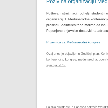
Poziv na organizaciju Me
KAKO R
VLASTITIM ŽIVOTOM
POLITIKA PRIVATNOSTI
ADHD-
Poštovani stručnjaci, roditelji, studenti 
10 NAČINA KAKO DA PRES
OKOLIN
organizaciji 1. Međunarodne konferencij
S ODUGOVLAČENJEM I BU
prosincu. Zainteresirane molimo da ispun
PRODUKTIVNIJI
TEŠKO
Popunjene prijavnice dostaviti na adre
EMOCI
BEZ DRAME! ZDRAVIJE “A
Prijavnica za Međunarodni kongres
VEZE
TEŠKO
VODIČ KROZ PRIRODNE N
Ovaj unos je objavljen u
Godišnji plan
,
Konfe
PREHR
UBLAŽAVANJA SIMPTOMA 
konferencija
,
kongres
,
međunarodna
,
open l
siječnja, 2017
.
KREATIVNOST I ADHD –
GENETSKA POVEZANOST?
KAKO PRESTATI KASNITI?
NEOBIČAN, ALI ISPUNJEN 
ADHD KOD ODRASLIH
Politika privatnosti
Ponosno pokreće WordPr