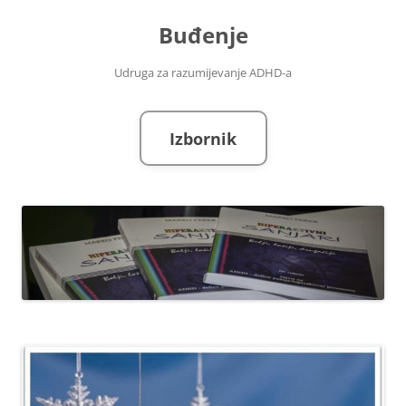
Skoči
do
Buđenje
sadržaja
Udruga za razumijevanje ADHD-a
Izbornik