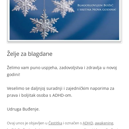
Želje za blagdane
Želimo vam puno uspjeha, zadovoljstva i zdravlja u novoj
godini!
Veselimo se daljnjoj suradnji i zajedničkim naporima za
prava i boljitak osoba s ADHD-om.
Udruga Buđenje.
Ovaj unos je objavljen u
Čestitka
i označen s
ADHD
,
awakening
,