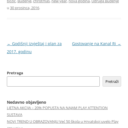
božić
,
Buđenje
,
christmas
,
new year
,
nova godina
,
Udruga Buđenje
u
30 prosinca, 2016
.
Navigacija
←
Godišnji izvještaj i plan za
Gostovanje na Kanal Ri
→
objava
2017. godinu
Pretraga
Pretraži
Nedavno objavljeno
LJETNA AKCIJA – 20% POPUSTA NA NAJAM PLAY ATTENTION
SUSTAVA
NOVI TREND U OBRAZOVANJU Već 50 škola u Hrvatskoj uvelo Play