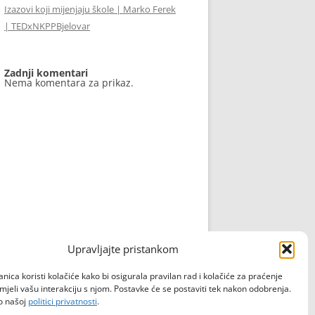
Izazovi koji mijenjaju škole | Marko Ferek
| TEDxNKPPBjelovar
Zadnji komentari
Nema komentara za prikaz.
Upravljajte pristankom
nica koristi kolačiće kako bi osigurala pravilan rad i kolačiće za praćenje
mjeli vašu interakciju s njom. Postavke će se postaviti tek nakon odobrenja.
 o našoj
politici privatnosti
.