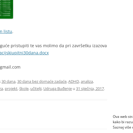
ADHD-OM
OSJEĆAJ SRAMA I ADHD
SUSTAV PISANJA ZADAĆA
50 SAVJETA ZA UČINKOVITU
ŠTO NE ČINITI?
KORISNI LINKOVI ZA POMOĆ U
DISCIPLINU
UČENJU
m listu
.
DEPRESIJA ILI ADHD?
SURADNJA S UČITELJIMA
uće pristupiti te vas molimo da pri završetku izazova
TEENS – IZMEĐU DJETINJSTVA I
acijskiupitni30dana.docx
ADOLESCENCIJE
@gmail.com
s
30 dana
,
30 dana bez domaće zadaće
,
ADHD
,
analiza
,
za
,
projekt
,
škole
,
učitelji
,
Udruga Buđenje
u
31 siječnja, 2017
.
Ova web stra
kako bi razu
Saznaj više