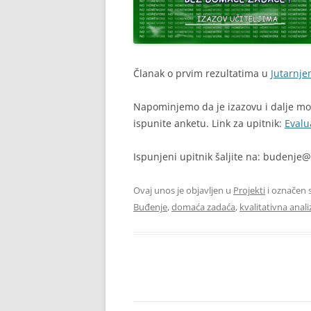
DJEVOJČICE I ADHD
Članak o prvim rezultatima u
Jutarnje
Napominjemo da je izazovu i dalje mog
ispunite anketu. Link za upitnik:
Evalu
Ispunjeni upitnik šaljite na: budenje
Ovaj unos je objavljen u
Projekti
i označen 
Buđenje
,
domaća zadaća
,
kvalitativna anali