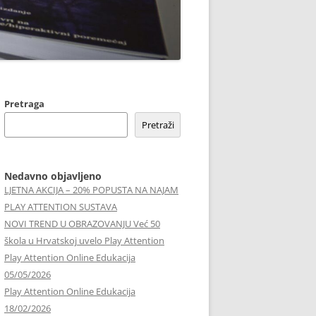
RADIONICE – U ZAGREBU I RIJECI
0 DANA BEZ DOMAĆE ZADAĆE –
EZULTATI
0 DANA MEDITACIJE
Pretraga
Pretraži
DUKACIJE/PROJEKTI
IDGET SPINNERI U UDRUZI
Nedavno objavljeno
UĐENJE
LJETNA AKCIJA – 20% POPUSTA NA NAJAM
PLAY ATTENTION SUSTAVA
NOVI TREND U OBRAZOVANJU Već 50
škola u Hrvatskoj uvelo Play Attention
Play Attention Online Edukacija
05/05/2026
Play Attention Online Edukacija
18/02/2026