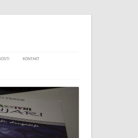
VOSTI
KONTAKT
RUPA PODRŠKE ZA ODRASLE
OPIS NADOLAZEĆIH PREDAVANJA
ZAZOV ŠKOLAMA – TRAVNJAKE U
RTOVE!
OLEKTIVNI OBRAZOVNI SUSTAV
A
ZAZOV UČITELJIMA – MEKANI
UTAK U 100 ŠKOLA!