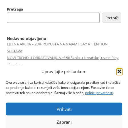
Pretraga
Pretraži
Nedavno objavljeno
LJETNA AKCIJA – 20% POPUSTA NA NAJAM PLAY ATTENTION
SUSTAVA
NOVI TREND U OBRAZOVANJU Već 50 škola u Hrvatskoj uvelo Play
Attention
Upravljajte pristankom
Play Attention Online Edukacija 05/05/2026
Play Attention Online Edukacija 18/02/2026
Ova web stranica koristi kolačiće kako bi osigurala pravilan rad i kolačiće
Izazovi koji mijenjaju škole | Marko Ferek | TEDxNKPPBjelovar
za praćenje kako bi razumjeli vašu interakciju s njom. Postavke će se
postaviti tek nakon odobrenja. Saznaj više o našoj
politici privatnosti
.
Zadnji komentari
Nema komentara za prikaz.
Prihvati
Zabrani