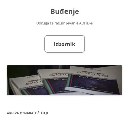
Skoči
do
Buđenje
sadržaja
Udruga za razumijevanje ADHD-a
Izbornik
ARHIVA OZNAKA:
UČITELJI