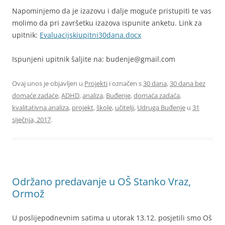
Napominjemo da je izazovu i dalje moguće pristupiti te vas
molimo da pri završetku izazova ispunite anketu. Link za
upitnik:
Evaluacijskiupitni30dana.docx
Ispunjeni upitnik šaljite na: budenje@gmail.com
Ovaj unos je objavljen u
Projekti
i označen s
30 dana
,
30 dana bez
domaće zadaće
,
ADHD
,
analiza
,
Buđenje
,
domaća zadaća
,
kvalitativna analiza
,
projekt
,
škole
,
učitelji
,
Udruga Buđenje
u
31
siječnja, 2017
.
Održano predavanje u OŠ Stanko Vraz,
Ormož
U poslijepodnevnim satima u utorak 13.12. posjetili smo Oš