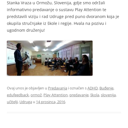
Stanka Vraza u Ormožu, Slovenija, gdje smo održali
informativno predavanje o sustavu Play Attention te
predstavili viziju i rad Udruge pred puno dvoranom koja je
okupila stručnjake iz škole i regije. Hvala na pozivu i
ugodnom druženju!
Ovaj unos je objavljen u
Predavanja
i označen s
ADHD
,
Buđenje
,
edufeedback
,
ormož
,
Play Attention
,
predavanje
,
škola
,
slovenija
,
učitelji
,
Udruga
u
14 prosinca, 2016
.